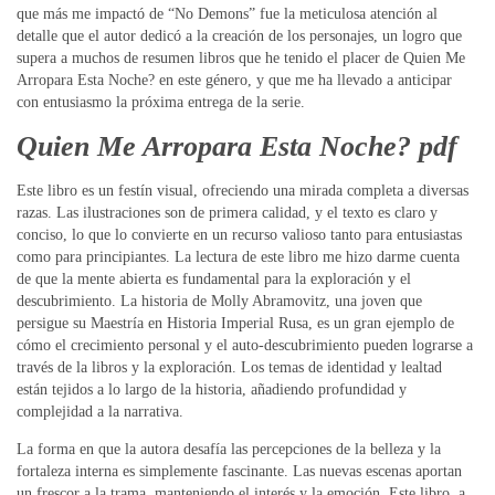
que más me impactó de “No Demons” fue la meticulosa atención al
detalle que el autor dedicó a la creación de los personajes, un logro que
supera a muchos de resumen libros que he tenido el placer de Quien Me
Arropara Esta Noche? en este género, y que me ha llevado a anticipar
con entusiasmo la próxima entrega de la serie.
Quien Me Arropara Esta Noche? pdf
Este libro es un festín visual, ofreciendo una mirada completa a diversas
razas. Las ilustraciones son de primera calidad, y el texto es claro y
conciso, lo que lo convierte en un recurso valioso tanto para entusiastas
como para principiantes. La lectura de este libro me hizo darme cuenta
de que la mente abierta es fundamental para la exploración y el
descubrimiento. La historia de Molly Abramovitz, una joven que
persigue su Maestría en Historia Imperial Rusa, es un gran ejemplo de
cómo el crecimiento personal y el auto-descubrimiento pueden lograrse a
través de la libros y la exploración. Los temas de identidad y lealtad
están tejidos a lo largo de la historia, añadiendo profundidad y
complejidad a la narrativa.
La forma en que la autora desafía las percepciones de la belleza y la
fortaleza interna es simplemente fascinante. Las nuevas escenas aportan
un frescor a la trama, manteniendo el interés y la emoción. Este libro, a