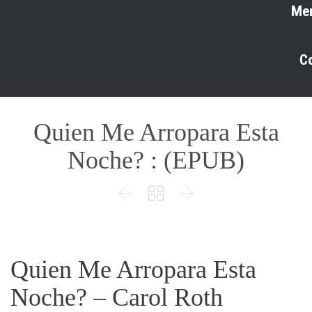
Me
C
Quien Me Arropara Esta
Noche? : (EPUB)



Quien Me Arropara Esta
Noche? – Carol Roth