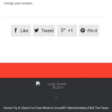
comigo para sempre.




Like
Tweet
+1
Pin it
© 2017
↑
Home
Try A Class For Free
What Is Crossfit?
Memberships
FAQ
The Team