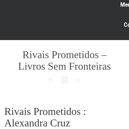
Me
C
Rivais Prometidos –
Livros Sem Fronteiras



Rivais Prometidos :
Alexandra Cruz