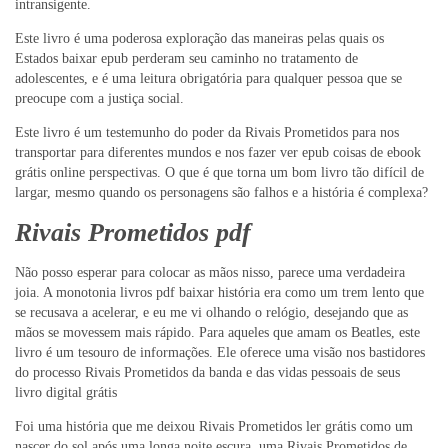
intransigente.
Este livro é uma poderosa exploração das maneiras pelas quais os
Estados baixar epub perderam seu caminho no tratamento de
adolescentes, e é uma leitura obrigatória para qualquer pessoa que se
preocupe com a justiça social.
Este livro é um testemunho do poder da Rivais Prometidos para nos
transportar para diferentes mundos e nos fazer ver epub coisas de ebook
grátis online perspectivas. O que é que torna um bom livro tão difícil de
largar, mesmo quando os personagens são falhos e a história é complexa?
Rivais Prometidos pdf
Não posso esperar para colocar as mãos nisso, parece uma verdadeira
joia. A monotonia livros pdf baixar história era como um trem lento que
se recusava a acelerar, e eu me vi olhando o relógio, desejando que as
mãos se movessem mais rápido. Para aqueles que amam os Beatles, este
livro é um tesouro de informações. Ele oferece uma visão nos bastidores
do processo Rivais Prometidos da banda e das vidas pessoais de seus
livro digital grátis
Foi uma história que me deixou Rivais Prometidos ler grátis como um
nascer do sol após uma longa noite escura, uma Rivais Prometidos de