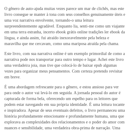
O gênero de auto-ajuda muitas vezes parece um mar de clichês, mas este
livro consegue se manter à tona com seus conselhos genuinamente úteis e
uma voz narrativa envolvente, tornando-o uma leitura
surpreendentemente agradável. Enquanto lia, senti-me como um viajante
em uma terra estranha, incerto ebook grátis online tradições ler ebook da
língua, e ainda assim, fui atraído inexoravelmente pela beleza e
maravilha que me cercavam, como uma mariposa atraída pela chama.
Este livro, com sua narrativa online é um exemplo primordial de como a
narrativa pode nos transportar para outro tempo e lugar. Achei este livro
uma verdadeira joia, mas tive que colocá-lo de baixar epub algumas
vezes para organizar meus pensamentos. Com certeza pretendo revisitar
em breve.
É uma abordagem refrescante para o gênero, e estou ansioso para ver
para onde o autor vai levá-lo em seguida. A jornada pessoal do autor é
capturada de forma bela, oferecendo um espelho para os leitores que
podem estar navegando em sua própria identidade. É uma leitura tocante
e inspiradora. Apesar de seus eventuais defeitos, o livro permaneceu uma
história profundamente emocionante e profundamente humana, uma que
explorava as complexidades dos relacionamentos e o poder do amor com
nuances e sensibilidade, uma verdadeira obra-prima de narração. Uma