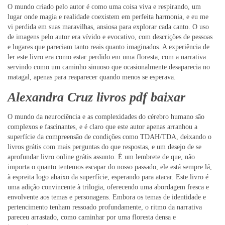
O mundo criado pelo autor é como uma coisa viva e respirando, um
lugar onde magia e realidade coexistem em perfeita harmonia, e eu me
vi perdida em suas maravilhas, ansiosa para explorar cada canto. O uso
de imagens pelo autor era vívido e evocativo, com descrições de pessoas
e lugares que pareciam tanto reais quanto imaginados. A experiência de
ler este livro era como estar perdido em uma floresta, com a narrativa
servindo como um caminho sinuoso que ocasionalmente desaparecia no
matagal, apenas para reaparecer quando menos se esperava.
Alexandra Cruz livros pdf baixar
O mundo da neurociência e as complexidades do cérebro humano são
complexos e fascinantes, e é claro que este autor apenas arranhou a
superfície da compreensão de condições como TDAH/TDA, deixando o
livros grátis com mais perguntas do que respostas, e um desejo de se
aprofundar livro online grátis assunto. É um lembrete de que, não
importa o quanto tentemos escapar do nosso passado, ele está sempre lá,
à espreita logo abaixo da superfície, esperando para atacar. Este livro é
uma adição convincente à trilogia, oferecendo uma abordagem fresca e
envolvente aos temas e personagens. Embora os temas de identidade e
pertencimento tenham ressoado profundamente, o ritmo da narrativa
pareceu arrastado, como caminhar por uma floresta densa e