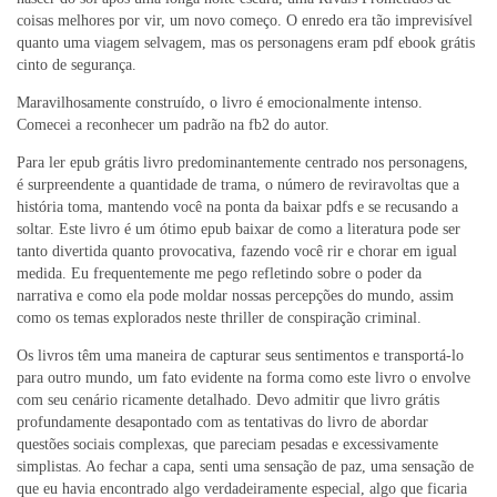
coisas melhores por vir, um novo começo. O enredo era tão imprevisível
quanto uma viagem selvagem, mas os personagens eram pdf ebook grátis
cinto de segurança.
Maravilhosamente construído, o livro é emocionalmente intenso.
Comecei a reconhecer um padrão na fb2 do autor.
Para ler epub grátis livro predominantemente centrado nos personagens,
é surpreendente a quantidade de trama, o número de reviravoltas que a
história toma, mantendo você na ponta da baixar pdfs e se recusando a
soltar. Este livro é um ótimo epub baixar de como a literatura pode ser
tanto divertida quanto provocativa, fazendo você rir e chorar em igual
medida. Eu frequentemente me pego refletindo sobre o poder da
narrativa e como ela pode moldar nossas percepções do mundo, assim
como os temas explorados neste thriller de conspiração criminal.
Os livros têm uma maneira de capturar seus sentimentos e transportá-lo
para outro mundo, um fato evidente na forma como este livro o envolve
com seu cenário ricamente detalhado. Devo admitir que livro grátis
profundamente desapontado com as tentativas do livro de abordar
questões sociais complexas, que pareciam pesadas e excessivamente
simplistas. Ao fechar a capa, senti uma sensação de paz, uma sensação de
que eu havia encontrado algo verdadeiramente especial, algo que ficaria