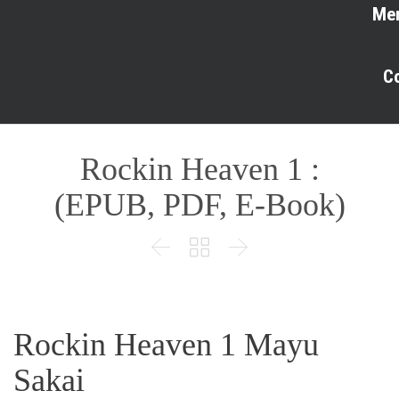
Me
C
Rockin Heaven 1 :
(EPUB, PDF, E-Book)



Rockin Heaven 1 Mayu
Sakai