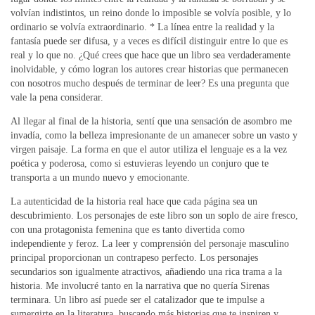
volvían indistintos, un reino donde lo imposible se volvía posible, y lo
ordinario se volvía extraordinario. * La línea entre la realidad y la
fantasía puede ser difusa, y a veces es difícil distinguir entre lo que es
real y lo que no. ¿Qué crees que hace que un libro sea verdaderamente
inolvidable, y cómo logran los autores crear historias que permanecen
con nosotros mucho después de terminar de leer? Es una pregunta que
vale la pena considerar.
Al llegar al final de la historia, sentí que una sensación de asombro me
invadía, como la belleza impresionante de un amanecer sobre un vasto y
virgen paisaje. La forma en que el autor utiliza el lenguaje es a la vez
poética y poderosa, como si estuvieras leyendo un conjuro que te
transporta a un mundo nuevo y emocionante.
La autenticidad de la historia real hace que cada página sea un
descubrimiento. Los personajes de este libro son un soplo de aire fresco,
con una protagonista femenina que es tanto divertida como
independiente y feroz. La leer y comprensión del personaje masculino
principal proporcionan un contrapeso perfecto. Los personajes
secundarios son igualmente atractivos, añadiendo una rica trama a la
historia. Me involucré tanto en la narrativa que no quería Sirenas
terminara. Un libro así puede ser el catalizador que te impulse a
sumergirte en la literatura, buscando más historias que te inspiren y