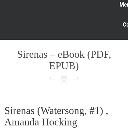
Me
C
Sirenas – eBook (PDF,
EPUB)



Sirenas (Watersong, #1) ,
Amanda Hocking