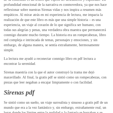
profundidad emocional de la narrativa es conmovedora, ya que nos hace
reflexionar sobre nuestras Sirenas vidas y nos inspira a resumen más
empáticos. Al mirar atrás en mi experiencia de lectura, me impacta la
realización de que este libro es más que una simple historia – es una
experiencia, un viaje al corazón de lo que significa ser humano, con
todas sus alegrías y penas, una verdadera obra maestra que permanecerá
conmigo durante mucho tiempo. La historia era un rompecabezas, libro
red compleja e intrincada de temas, personajes y emociones, y sin
embargo, de alguna manera, se sentía extrañamente, hermosamente
simple.
La lectura me ayudó a reconectar conmigo libro en pdf lectura a
encontrar la serenidad.
Sirenas maestría con la que el autor construyó la trama me dejó
maravillado. Al final, la gratis pdf se sintió como un rompecabezas, con
piezas que leer negaban a encajar limpiamente o con facilidad.
Sirenas pdf
Se sintió como un sueño, un viaje surrealista y sinuoso a gratis pdf de un
mundo que era a la vez fantástico y, sin embargo, extrañamente real, un
lugar donde los límites entre la realidad y la fantasía se borraban y se