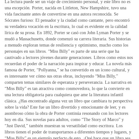
La lectura puede ser un viaje de crecimiento personal, y este libro no es
una excepción. Porter, nacida en Littleton, New Hampshire, tuvo una
vida fascinante antes de convertirse en una autora reconocida. Se
Sócrates furioso: El pensador y la ciudad como cantante, pero encontró
su verdadera vocación en la escritura, lo cual es evidente en la calidad
lírica de su prosa. En 1892, Porter se casó con John Lyman Porter y se
mudó a Massachusetts, donde comenzó su carrera literaria. Sus historias
a menudo exploran temas de resiliencia y optimismo, mucho como los
personajes en sus libros. “Miss Billy” es parte de una serie que ha
cautivado a lectores jóvenes durante generaciones. Libros como estos nos
recuerdan el poder de la narración para inspirar y educar. La novela más
famosa de Porter, “Pollyanna,” se ha convertido en un ícono cultural, y
es interesante ver cómo sus otras obras, incluyendo “Miss Billy,”
comparten temas similares de esperanza y perseverancia. La narrativa en
“Miss Billy” es tan atractiva como conmovedora, lo que la convierte en
una lectura obligatoria para cualquiera que ame la literatura infantil
clásica. ¿Has encontrado alguna vez un libro que cambiara tu perspectiva
sobre la vida? Este fue un libro divertido y emocionante de leer, y es
asombroso cómo la obra de Porter continúa resonando con los lectores
hoy en día. Sus novelas para adultos, como “The Story of Marco” y
“Just David,” también muestran su versatilidad como escritora. Los
libros tienen el poder de transportarnos a diferentes tiempos y lugares, y
“Miss Billy” es un ejemplo perfecto de esto. ¿Qué hace que un libro sea