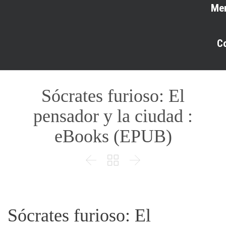
Me
C
Sócrates furioso: El
pensador y la ciudad :
eBooks (EPUB)



Sócrates furioso: El