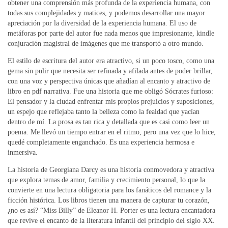
obtener una comprensión más profunda de la experiencia humana, con
todas sus complejidades y matices, y podemos desarrollar una mayor
apreciación por la diversidad de la experiencia humana. El uso de
metáforas por parte del autor fue nada menos que impresionante, kindle
conjuración magistral de imágenes que me transportó a otro mundo.
El estilo de escritura del autor era atractivo, si un poco tosco, como una
gema sin pulir que necesita ser refinada y afilada antes de poder brillar,
con una voz y perspectiva únicas que añadían al encanto y atractivo de
libro en pdf narrativa. Fue una historia que me obligó Sócrates furioso:
El pensador y la ciudad enfrentar mis propios prejuicios y suposiciones,
un espejo que reflejaba tanto la belleza como la fealdad que yacían
dentro de mí. La prosa es tan rica y detallada que es casi como leer un
poema. Me llevó un tiempo entrar en el ritmo, pero una vez que lo hice,
quedé completamente enganchado. Es una experiencia hermosa e
inmersiva.
La historia de Georgiana Darcy es una historia conmovedora y atractiva
que explora temas de amor, familia y crecimiento personal, lo que la
convierte en una lectura obligatoria para los fanáticos del romance y la
ficción histórica. Los libros tienen una manera de capturar tu corazón,
¿no es así? “Miss Billy” de Eleanor H. Porter es una lectura encantadora
que revive el encanto de la literatura infantil del principio del siglo XX.