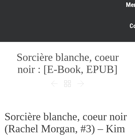
Me
C
Sorcière blanche, coeur
noir : [E-Book, EPUB]



Sorcière blanche, coeur noir
(Rachel Morgan, #3) – Kim