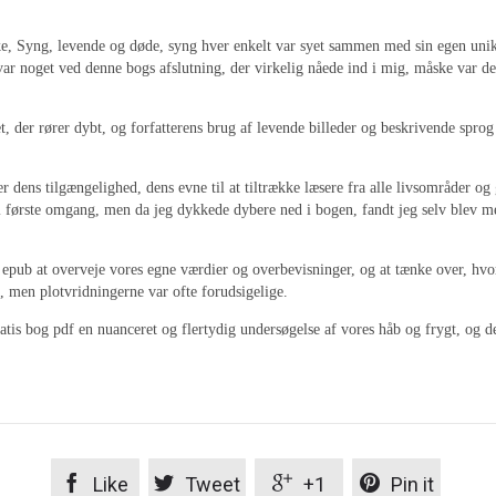
e, Syng, levende og døde, syng hver enkelt var syet sammen med sin egen unikk
ar noget ved denne bogs afslutning, der virkelig nåede ind i mig, måske var de
 der rører dybt, og forfatterens brug af levende billeder og beskrivende sprog 
l er dens tilgængelighed, dens evne til at tiltrække læsere fra alle livsområder
k i første omgang, men da jeg dykkede dybere ned i bogen, fandt jeg selv blev m
g epub at overveje vores egne værdier og overbevisninger, og at tænke over, hv
e, men plotvridningerne var ofte forudsigelige.
s bog pdf en nuanceret og flertydig undersøgelse af vores håb og frygt, og de 




Like
Tweet
+1
Pin it