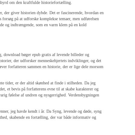
sbyrd om den kraftfulde historiefortælling.
 der giver historien dybde. Det er fascinerende, hvordan en
ens forsøg på at udforske komplekse temaer, men udførelsen
rende og indtrængende, som en varm klem på en kold
g, download bøger epub gratis af levende billeder og
storier, der udforsker menneskehjertets indviklinger, og det
 væver forfatteren sammen en historie, der er lige dele morsom
e tider, er der altid skønhed at finde i stilheden. Da jeg
t, et bevis på forfatterens evne til at skabe karakterer og
n varig følelse af undren og nysgerrighed. Verdensbygningen
enner, jeg havde kendt i år. Da Syng, levende og døde, syng
ethed, skabende en fortælling, der var både informativ og