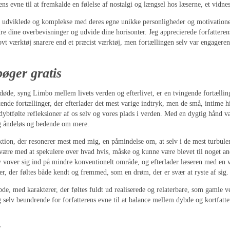
ns evne til at fremkalde en følelse af nostalgi og længsel hos læserne, et vidne
 udviklede og komplekse med deres egne unikke personligheder og motivationer,
dre dine overbevisninger og udvide dine horisonter. Jeg apprecierede forfatter
rovt værktøj snarere end et præcist værktøj, men fortællingen selv var engage
øger gratis
døde, syng Limbo mellem livets verden og efterlivet, er en tvingende fortællin
ende fortællinger, der efterlader det mest varige indtryk, men de små, intime hi
est dybtfølte refleksioner af os selv og vores plads i verden. Med en dygtig hånd
dig åndeløs og bedende om mere.
pektion, der resonerer mest med mig, en påmindelse om, at selv i de mest turbulent
være med at spekulere over hvad hvis, måske og kunne være blevet til noget ande
selv vover sig ind på mindre konventionelt område, og efterlader læseren med e
, der føltes både kendt og fremmed, som en drøm, der er svær at ryste af sig.
de, med karakterer, der føltes fuldt ud realiserede og relaterbare, som gamle v
g selv beundrende for forfatterens evne til at balance mellem dybde og kortfatt