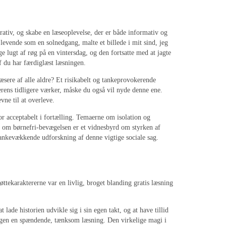
rativ, og skabe en læseoplevelse, der er både informativ og
 levende som en solnedgang, malte et billede i mit sind, jeg
ge lugt af røg på en vintersdag, og den fortsatte med at jagte
df du har færdiglæst læsningen.
æsere af alle aldre? Et risikabelt og tankeprovokerende
terens tidligere værker, måske du også vil nyde denne ene.
ne til at overleve.
 for acceptabelt i fortælling. Temaerne om isolation og
 om børnefri-bevægelsen er et vidnesbyrd om styrken af
tankevækkende udforskning af denne vigtige sociale sag.
øttekaraktererne var en livlig, broget blanding gratis læsning
 lade historien udvikle sig i sin egen takt, og at have tillid
v bogen en spændende, tænksom læsning. Den virkelige magi i