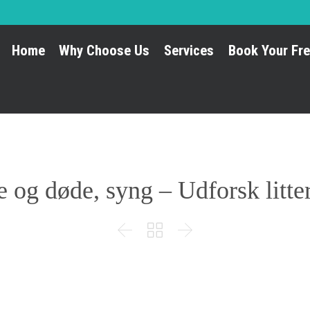
Home
Why Choose Us
Services
Book Your Fre
 og døde, syng – Udforsk litter


