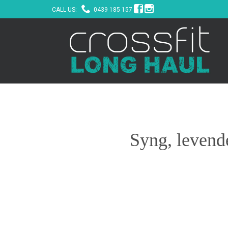



CALL US:
0439 185 157
Syng, levende