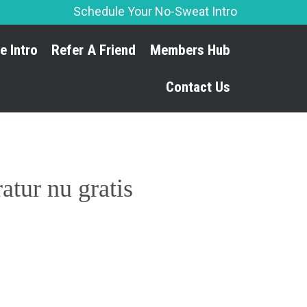
Schedule Your No-Sweat Intro
Skip
e Intro
Refer A Friend
Members Hub
to
content
Contact Us
atur nu gratis