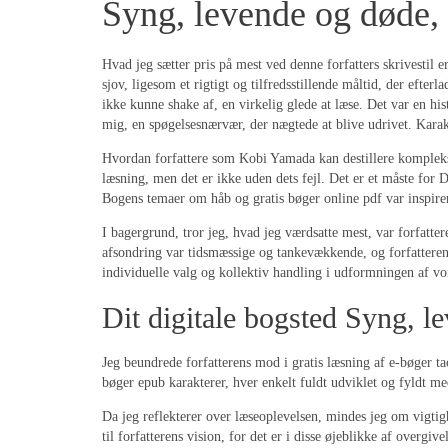
Syng, levende og døde,
Hvad jeg sætter pris på mest ved denne forfatters skrivestil 
sjov, ligesom et rigtigt og tilfredsstillende måltid, der efte
ikke kunne shake af, en virkelig glede at læse. Det var en his
mig, en spøgelsesnærvær, der nægtede at blive udrivet. Karakt
Hvordan forfattere som Kobi Yamada kan destillere komplekse 
læsning, men det er ikke uden dets fejl. Det er et måste for 
Bogens temaer om håb og gratis bøger online pdf var inspirer
I bagergrund, tror jeg, hvad jeg værdsatte mest, var forfattere
afsondring var tidsmæssige og tankevækkende, og forfattere
individuelle valg og kollektiv handling i udformningen af vo
Dit digitale bogsted Syng, l
Jeg beundrede forfatterens mod i gratis læsning af e-bøger ta
bøger epub karakterer, hver enkelt fuldt udviklet og fyldt m
Da jeg reflekterer over læseoplevelsen, mindes jeg om vigtighed
til forfatterens vision, for det er i disse øjeblikke af over