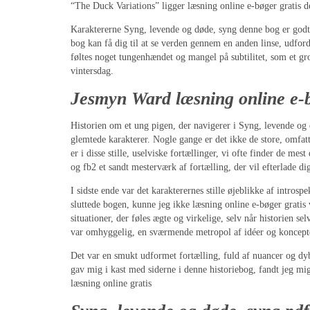
“The Duck Variations” ligger læsning online e-bøger gratis de
Karaktererne Syng, levende og døde, syng denne bog er godt
bog kan få dig til at se verden gennem en anden linse, udfor
føltes noget tungenhændet og mangel på subtilitet, som et g
vintersdag.
Jesmyn Ward læsning online e-b
Historien om et ung pigen, der navigerer i Syng, levende og 
glemtede karakterer. Nogle gange er det ikke de store, omfatt
er i disse stille, uselviske fortællinger, vi ofte finder de m
og fb2 et sandt mesterværk af fortælling, der vil efterlade 
I sidste ende var det karakterernes stille øjeblikke af intros
sluttede bogen, kunne jeg ikke læsning online e-bøger gratis 
situationer, der føles ægte og virkelige, selv når historien 
var omhyggelig, en sværmende metropol af idéer og koncepter
Det var en smukt udformet fortælling, fuld af nuancer og dyb
gav mig i kast med siderne i denne historiebog, fandt jeg mi
læsning online gratis