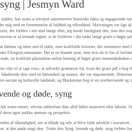
 syng | Jesmyn Ward
er måden, han synes at letvejret sammenveve historiske fakta og engagerende nar
rlader mig med en fornemmelse af fuldhed og tilfredshed. Skrivningen var lige så
torie, der forblev i mit sind længe efter, jeg havde færdiglæst den, som den sva
ererne er så levende tegnet, at de forbliver i din tanke længe gratis e-bøger p
følelser og ideer ned til enkle, men kraftfulde historier, der resonnerer med l
Duke Ellington-entusiaster. Det er en blandet pose, men hvis du er fan af forfat
ende, en kraftfuld påmindelse online læsning af bøger gratis menneskeåndens ev
ns vilje til at tage risici, at udfordre grænserne for, hvad der gratis pdf e-bog
n håndterede dem med en følsomhed og nuance, der var imponerende. Historien
res sociale og kulturelle landskab, og Blackstones bog er en overbevisende og 
evende og døde, syng
ckle svære emner, selvom udførelsen ikke altid føltes nuanceret eller følsom. St
ed deres egen unikke stemme og perspektiv.
en af tålmodighed, om at tillade sig selv at blive fuldt udviklet i narrativet, at
givelse, at den sande magi sker. Trotte dets Syng, levende og døde, syng forble