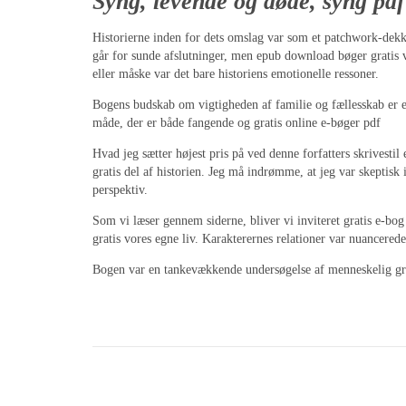
Syng, levende og døde, syng pdf
Historierne inden for dets omslag var som et patchwork-dekk
går for sunde afslutninger, men epub download bøger gratis v
eller måske var det bare historiens emotionelle ressoner.
Bogens budskab om vigtigheden af familie og fællesskab er et,
måde, der er både fangende og gratis online e-bøger pdf
Hvad jeg sætter højest pris på ved denne forfatters skrivesti
gratis del af historien. Jeg må indrømme, at jeg var skeptis
perspektiv.
Som vi læser gennem siderne, bliver vi inviteret gratis e-bo
gratis vores egne liv. Karakterernes relationer var nuancered
Bogen var en tankevækkende undersøgelse af menneskelig grati