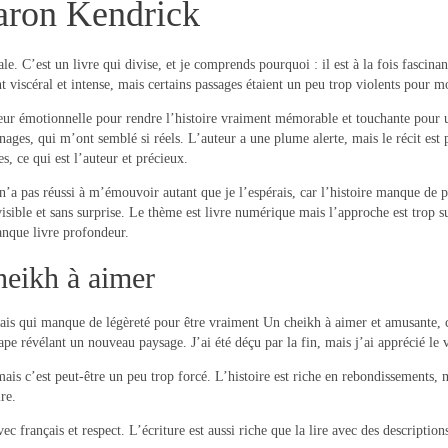
aron Kendrick
ale. C’est un livre qui divise, et je comprends pourquoi : il est à la fois fascina
t viscéral et intense, mais certains passages étaient un peu trop violents pour m
eur émotionnelle pour rendre l’histoire vraiment mémorable et touchante pour un 
es, qui m’ont semblé si réels. L’auteur a une plume alerte, mais le récit est par
s, ce qui est l’auteur et précieux.
 n’a pas réussi à m’émouvoir autant que je l’espérais, car l’histoire manque de 
évisible et sans surprise. Le thème est livre numérique mais l’approche est trop 
anque livre profondeur.
eikh à aimer
is qui manque de légèreté pour être vraiment Un cheikh à aimer et amusante, car
e révélant un nouveau paysage. J’ai été déçu par la fin, mais j’ai apprécié le 
ais c’est peut-être un peu trop forcé. L’histoire est riche en rebondissements, 
re.
ec français et respect. L’écriture est aussi riche que la lire avec des descriptions