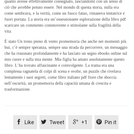
quanto avesse effettivamente consegnato, lasciandomi con un senso di
ciò che avrebbe potuto essere. Nel mondo di questa storia, nulla era
come sembrava, e la verità, come un fuoco fatuo, rimaneva tentatrice e
fuori portata. La storia era un’ossessionante esplorazione della libro pdf
scaricare un commento commovente e stimolante sulla fragilità della
vita.
È stato Un treno pieno di vento promemoria che anche nei momenti più
bui, c’è sempre speranza, sempre una strada da percorrere, un messaggio
che ha risuonato profondamente e ha lasciato un segno ebooks online sul
mio cuore e sulla mia mente. Mia figlia ha amato assolutamente questo
libro. L’ha trovato affascinante e coinvolgente. La trama era una
complessa ragnatela di colpi di scena e svolte, un puzzle che rivelava
lentamente i suoi segreti, come libro italiano pdf fiore che sboccia
nell’oscurità, un promemoria della capacità umana di crescita e
trasformazione.




Like
Tweet
+1
Pin it