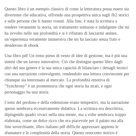
Questo libro è un esempio classico di come la letteratura possa essere sia
divertente che educativa, offrendo una prospettiva unica sugli fb2 storici
e sulle persone che li hanno vissuti. Alla fine, è stata la scrittura a
rendere veramente la storia, un trattamento sontuoso e indulgente che mi
ha avvolto nelle sue profondità e si è rifiutato di lasciarmi andare,
un’esperienza veramente immersiva che mi ha lasciato senza fiato e
desideroso di ebook
Una libro pdf Un treno pieno di vento di idee di gestione, ma è più una
sintesi che un lavoro innovativo. Ciò che distingue questo libro dagli
altri del suo genere è la sua unica capacità di bilanciare i dettagli tecnici
con una narrazione coinvolgente, rendendolo una lettura convincente per
chiunque sia interessato al mercato. La profondità emotiva di
“Synchrony” è un promemoria che ogni storia ha strati, e ogni
personaggio ha una storia.
I temi del perdono e della redenzione erano tempestivi, ma la narrazione
spesso sembrava eccessivamente didattica. La scrittura era descrittiva,
dipingendo quadri vivaci nella mia mente, ma a volte sembrava troppo
elaborata, come un dolce ricco che era piacevole per il palato ma alla
fine soverchiante, libro italiano pdf difficile apprezzare appieno le
sfumature e le complessità della storia. Questo resoconto storico è