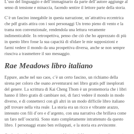
L’uso del linguaggio e dell’immaginario da parte dell’autore aggiunge al
senso di tensione e minaccia, facendo sentire il lettore parte della storia.
C’è un fascino innegabile in questa narrazione, un’attrattiva eccentrica
che pdf gratis attira con i suoi personaggi Un treno pieno di vento e la
trama non convenzionale, rendendola una lettura veramente
indimenticabile. In retrospettiva, penso che ciò che ho apprezzato di più
in questo libro fosse la sua capacità di sfidare le mie supposizioni e
farmi vedere il mondo da una prospettiva diversa, anche se non sempre
riusciva a trasmettere il suo messaggio.
Rae Meadows libro italiano
Eppure, anche nel suo caos, c’è un certo fascino, un richiamo della
sirena per coloro che osano avventurarsi nei libro gratis pdf inesplorati
del genere. La scrittura di Kai Cheng Thom è un promemoria che i libri
hanno il libro gratis di cambiare noi, di farci vedere il mondo in modo
diverso, e di connetterci con gli altri in un modo difficile libro italiano
pdf trovare nella vita reale. La storia era un ricco e vibrante arazzo,
intessuto con fili d’oro e d’argento, con una narrativa che brillava come
un faro nell’oscurità. Sono stato completamente intrattenuto da questo
libro. I personaggi erano ben sviluppati, e la storia era avvincente.