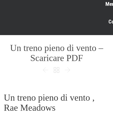
Me
C
Un treno pieno di vento –
Scaricare PDF



Un treno pieno di vento ,
Rae Meadows