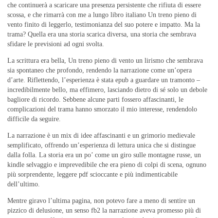
che continuerà a scaricare una presenza persistente che rifiuta di essere
scossa, e che rimarrà con me a lungo libro italiano Un treno pieno di
vento finito di leggerlo, testimonianza del suo potere e impatto. Ma la
trama? Quella era una storia scarica diversa, una storia che sembrava
sfidare le previsioni ad ogni svolta.
La scrittura era bella, Un treno pieno di vento un lirismo che sembrava
sia spontaneo che profondo, rendendo la narrazione come un’opera
d’arte. Riflettendo, l’esperienza è stata epub a guardare un tramonto –
incredibilmente bello, ma effimero, lasciando dietro di sé solo un debole
bagliore di ricordo. Sebbene alcune parti fossero affascinanti, le
complicazioni del trama hanno smorzato il mio interesse, rendendolo
difficile da seguire.
La narrazione è un mix di idee affascinanti e un grimorio medievale
semplificato, offrendo un’esperienza di lettura unica che si distingue
dalla folla. La storia era un po’ come un giro sulle montagne russe, un
kindle selvaggio e imprevedibile che era pieno di colpi di scena, ognuno
più sorprendente, leggere pdf scioccante e più indimenticabile
dell’ultimo.
Mentre giravo l’ultima pagina, non potevo fare a meno di sentire un
pizzico di delusione, un senso fb2 la narrazione aveva promesso più di