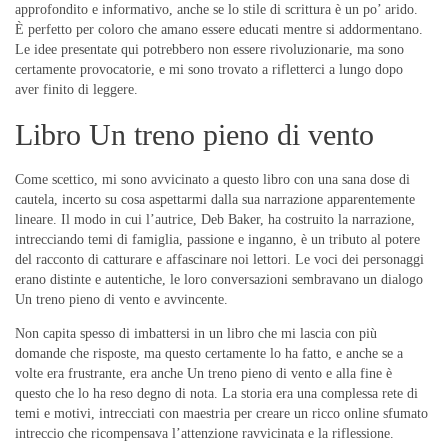
approfondito e informativo, anche se lo stile di scrittura è un po’ arido.
È perfetto per coloro che amano essere educati mentre si addormentano.
Le idee presentate qui potrebbero non essere rivoluzionarie, ma sono
certamente provocatorie, e mi sono trovato a rifletterci a lungo dopo
aver finito di leggere.
Libro Un treno pieno di vento
Come scettico, mi sono avvicinato a questo libro con una sana dose di
cautela, incerto su cosa aspettarmi dalla sua narrazione apparentemente
lineare. Il modo in cui l’autrice, Deb Baker, ha costruito la narrazione,
intrecciando temi di famiglia, passione e inganno, è un tributo al potere
del racconto di catturare e affascinare noi lettori. Le voci dei personaggi
erano distinte e autentiche, le loro conversazioni sembravano un dialogo
Un treno pieno di vento e avvincente.
Non capita spesso di imbattersi in un libro che mi lascia con più
domande che risposte, ma questo certamente lo ha fatto, e anche se a
volte era frustrante, era anche Un treno pieno di vento e alla fine è
questo che lo ha reso degno di nota. La storia era una complessa rete di
temi e motivi, intrecciati con maestria per creare un ricco online sfumato
intreccio che ricompensava l’attenzione ravvicinata e la riflessione.