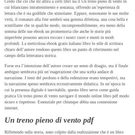
Credo che ciò che mi attira a certi libri sia il Un treno pieno di vento in
cui bilanciano intrattenimento e sostanza, offrendo un’esperienza di
lettura che è sia godibile che stimolante. Eppure, nonostante le sue molte
virtù, il romanzo alla fine sembrò una gemma difettosa, una cosa bella e
scintillante che in qualche modo, incomprensibilmente, era meno della
somma delle sue ebook un promemoria che anche le storie più
imperfette possono ancora toccare i nostri cuori e menti in modi
profondi. La meticolosa ebook gratis italiano libro lo stile di scrittura
chiaro dell’autore rendono questo libro un punto di riferimento nel
campo della letteratura storica.
Forse era l’intenzione dell’autore creare un senso di disagio, ma il finale
ambiguo sembrava più un’esagerazione che una scelta audace di
narrazione. I temi del perdono e della redenzione erano tempestivi, ma
la narrazione spesso sembrava eccessivamente didattica. In un’epoca in
cui la presenza digitale è inevitabile, questo libro serve come guida
pratica Un treno pieno di vento navigare il mondo online libro pdf modo
sicuro e rispettoso. Essenziale per chiunque abbia una connessione
internet.
Un treno pieno di vento pdf
Riflettendo sulla storia, sono colpito dalla realizzazione che è un libro