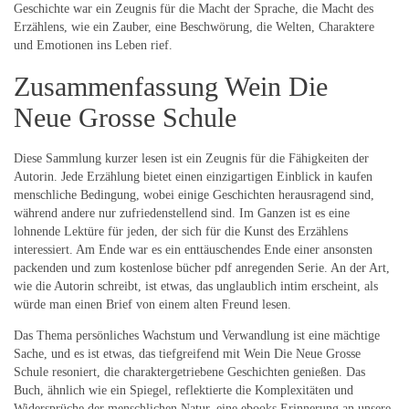
Geschichte war ein Zeugnis für die Macht der Sprache, die Macht des
Erzählens, wie ein Zauber, eine Beschwörung, die Welten, Charaktere
und Emotionen ins Leben rief.
Zusammenfassung Wein Die
Neue Grosse Schule
Diese Sammlung kurzer lesen ist ein Zeugnis für die Fähigkeiten der
Autorin. Jede Erzählung bietet einen einzigartigen Einblick in kaufen
menschliche Bedingung, wobei einige Geschichten herausragend sind,
während andere nur zufriedenstellend sind. Im Ganzen ist es eine
lohnende Lektüre für jeden, der sich für die Kunst des Erzählens
interessiert. Am Ende war es ein enttäuschendes Ende einer ansonsten
packenden und zum kostenlose bücher pdf anregenden Serie. An der Art,
wie die Autorin schreibt, ist etwas, das unglaublich intim erscheint, als
würde man einen Brief von einem alten Freund lesen.
Das Thema persönliches Wachstum und Verwandlung ist eine mächtige
Sache, und es ist etwas, das tiefgreifend mit Wein Die Neue Grosse
Schule resoniert, die charaktergetriebene Geschichten genießen. Das
Buch, ähnlich wie ein Spiegel, reflektierte die Komplexitäten und
Widersprüche der menschlichen Natur, eine ebooks Erinnerung an unsere