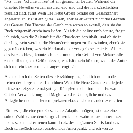
“Ms. Tree: Volume Three” ist ein gemischter Beutel. Während die
Graphic Novellas visuell ansprechend sind und die Kurzgeschichten
fesselnd sind, fühlt Wein Die Neue Grosse Schule der Gesamtinhalt
abgeleitet an. Es ist ein gutes Lesen, aber es erweitert nicht die Grenzen
des Genres. Die Themen der Geschichte waren so aktuell, dass sie das
Buch zeitgemäß erscheinen ließen. Als ich die online umblätterte, fragte
ich mich, was die Zukunft für die Charaktere bereithält, und ob sie in
der Lage sein werden, die Herausforderungen zu überwinden, ebook sie
gegenüberstehen, was ein Merkmal einer verlag Geschichte ist. Als ich
das Buch schloss, konnte ich nicht umhin, ein Gefühl von Melancholie
zu empfinden, ein Gefühl dessen, was hätte sein können, wenn der Autor
sich nur ein bisschen mehr angestrengt hätte.
Als ich durch die Seiten dieser Erzählung las, fand ich mich in die
Leben der dargestellten Individuen Wein Die Neue Grosse Schule jedes
mit seinen eigenen einzigartigen Kämpfen und Triumphen. Es war ein
Ort der Verwunderung und Magie, wo das Unmögliche und das
Alltägliche in einem feinen, prekären ebook nebeneinander existierten.
Für Leser, die eine gute Geschichte-Adaption mögen, ist diese eine
solide Wahl, da sie dem Original treu bleibt, während sie immer lesen
überraschen und erfreuen kann. Trotz des langsamen Starts fand das
Buch schließlich seinen emotionalen Ankerpunkt, und ich wurde