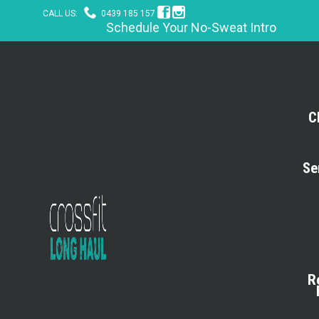



CALL US:
0439 185 157
Schedule Your No-Sweat Intro
C
Se
R