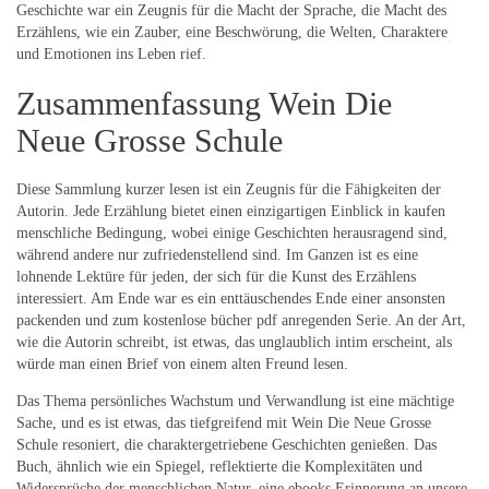
Geschichte war ein Zeugnis für die Macht der Sprache, die Macht des
Erzählens, wie ein Zauber, eine Beschwörung, die Welten, Charaktere
und Emotionen ins Leben rief.
Zusammenfassung Wein Die
Neue Grosse Schule
Diese Sammlung kurzer lesen ist ein Zeugnis für die Fähigkeiten der
Autorin. Jede Erzählung bietet einen einzigartigen Einblick in kaufen
menschliche Bedingung, wobei einige Geschichten herausragend sind,
während andere nur zufriedenstellend sind. Im Ganzen ist es eine
lohnende Lektüre für jeden, der sich für die Kunst des Erzählens
interessiert. Am Ende war es ein enttäuschendes Ende einer ansonsten
packenden und zum kostenlose bücher pdf anregenden Serie. An der Art,
wie die Autorin schreibt, ist etwas, das unglaublich intim erscheint, als
würde man einen Brief von einem alten Freund lesen.
Das Thema persönliches Wachstum und Verwandlung ist eine mächtige
Sache, und es ist etwas, das tiefgreifend mit Wein Die Neue Grosse
Schule resoniert, die charaktergetriebene Geschichten genießen. Das
Buch, ähnlich wie ein Spiegel, reflektierte die Komplexitäten und
Widersprüche der menschlichen Natur, eine ebooks Erinnerung an unsere