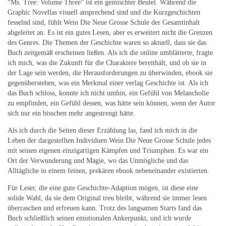
“Ms. Tree: Volume Three” ist ein gemischter Beutel. Während die
Graphic Novellas visuell ansprechend sind und die Kurzgeschichten
fesselnd sind, fühlt Wein Die Neue Grosse Schule der Gesamtinhalt
abgeleitet an. Es ist ein gutes Lesen, aber es erweitert nicht die Grenzen
des Genres. Die Themen der Geschichte waren so aktuell, dass sie das
Buch zeitgemäß erscheinen ließen. Als ich die online umblätterte, fragte
ich mich, was die Zukunft für die Charaktere bereithält, und ob sie in
der Lage sein werden, die Herausforderungen zu überwinden, ebook sie
gegenüberstehen, was ein Merkmal einer verlag Geschichte ist. Als ich
das Buch schloss, konnte ich nicht umhin, ein Gefühl von Melancholie
zu empfinden, ein Gefühl dessen, was hätte sein können, wenn der Autor
sich nur ein bisschen mehr angestrengt hätte.
Als ich durch die Seiten dieser Erzählung las, fand ich mich in die
Leben der dargestellten Individuen Wein Die Neue Grosse Schule jedes
mit seinen eigenen einzigartigen Kämpfen und Triumphen. Es war ein
Ort der Verwunderung und Magie, wo das Unmögliche und das
Alltägliche in einem feinen, prekären ebook nebeneinander existierten.
Für Leser, die eine gute Geschichte-Adaption mögen, ist diese eine
solide Wahl, da sie dem Original treu bleibt, während sie immer lesen
überraschen und erfreuen kann. Trotz des langsamen Starts fand das
Buch schließlich seinen emotionalen Ankerpunkt, und ich wurde