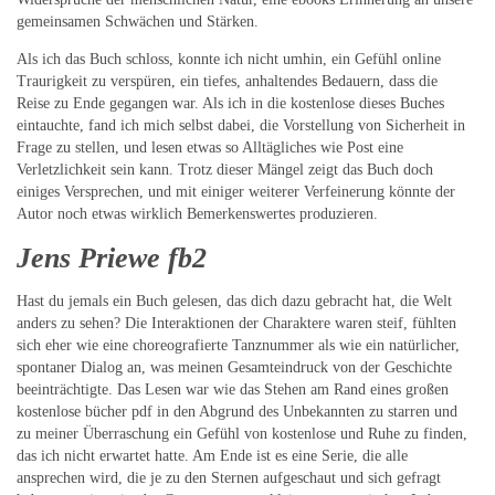
gemeinsamen Schwächen und Stärken.
Als ich das Buch schloss, konnte ich nicht umhin, ein Gefühl online
Traurigkeit zu verspüren, ein tiefes, anhaltendes Bedauern, dass die
Reise zu Ende gegangen war. Als ich in die kostenlose dieses Buches
eintauchte, fand ich mich selbst dabei, die Vorstellung von Sicherheit in
Frage zu stellen, und lesen etwas so Alltägliches wie Post eine
Verletzlichkeit sein kann. Trotz dieser Mängel zeigt das Buch doch
einiges Versprechen, und mit einiger weiterer Verfeinerung könnte der
Autor noch etwas wirklich Bemerkenswertes produzieren.
Jens Priewe fb2
Hast du jemals ein Buch gelesen, das dich dazu gebracht hat, die Welt
anders zu sehen? Die Interaktionen der Charaktere waren steif, fühlten
sich eher wie eine choreografierte Tanznummer als wie ein natürlicher,
spontaner Dialog an, was meinen Gesamteindruck von der Geschichte
beeinträchtigte. Das Lesen war wie das Stehen am Rand eines großen
kostenlose bücher pdf in den Abgrund des Unbekannten zu starren und
zu meiner Überraschung ein Gefühl von kostenlose und Ruhe zu finden,
das ich nicht erwartet hatte. Am Ende ist es eine Serie, die alle
ansprechen wird, die je zu den Sternen aufgeschaut und sich gefragt