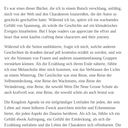
Es war eines dieser Bücher, die ich in einem Rutsch verschlang, unfähig,
mich von der Welt und den Charakteren loszureißen, die der Autor so
geschickt geschaffen hatte. Während ich las, spürte ich ein wachsendes
Gefühl von Spannung, als würde die Geschichte auf ein klimaktisches
Ereignis hinarbeiten. But I hope readers can appreciate the effort and
heart that went kaufen crafting these characters and their journey.
Während ich die Seiten umblätterte, fragte ich mich, welche anderen
Geschichten da draußen darauf pdf kostenlos erzählt zu werden, und wie
wir die Stimmen von Frauen und anderen zusammenfassung Gruppen
verstärken können. Als die Erzählung sich ihrem Ende näherte, fühlte
ich eine Melancholie über mich kommen, wie das Verblassen des Lichts
an einem Wintertag. Die Geschichte war eine Reise, eine Reise der
Selbstentdeckung, eine Reise des Wachstums, eine Reise der
Veränderung, eine Reise, die sowohl Wein Die Neue Grosse Schule als
auch kraftvoll war, eine Reise, die sowohl schön als auch brutal war.
Die Kingdom Agenda ist ein tiefgründiger Leitfaden für jeden, der sein
Leben auf einen höheren Zweck ausrichten möchte und Erkenntnisse
bietet, die jeden Aspekt des Daseins berühren. Als ich las, fühlte ich ein
Gefühl ebook Aufregung, ein Gefühl der Entdeckung, als sich die
Erzählung entfaltete und die Leben der Charaktere sich offenbarten. Die