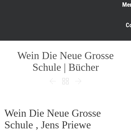
Me
C
Wein Die Neue Grosse
Schule | Bücher



Wein Die Neue Grosse
Schule , Jens Priewe