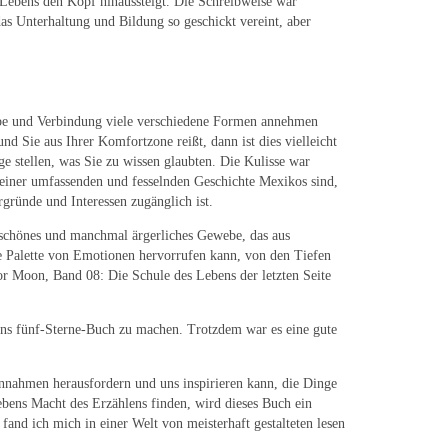
 Lebens den Kopf hinaussteigt. Die Schreibweise war
as Unterhaltung und Bildung so geschickt vereint, aber
Liebe und Verbindung viele verschiedene Formen annehmen
d Sie aus Ihrer Komfortzone reißt, dann ist dies vielleicht
ge stellen, was Sie zu wissen glaubten. Die Kulisse war
ach einer umfassenden und fesselnden Geschichte Mexikos sind,
ergründe und Interessen zugänglich ist.
, schönes und manchmal ärgerliches Gewebe, das aus
ite Palette von Emotionen hervorrufen kann, von den Tiefen
r Moon, Band 08: Die Schule des Lebens der letzten Seite
ens fünf-Sterne-Buch zu machen. Trotzdem war es eine gute
nnahmen herausfordern und uns inspirieren kann, die Dinge
ebens Macht des Erzählens finden, wird dieses Buch ein
 fand ich mich in einer Welt von meisterhaft gestalteten lesen