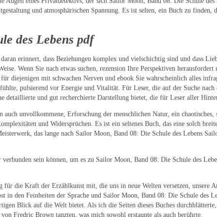
ie Augen eines Privatdetektivs, der sich Sailor Moon, Band 08: Die Schule des
gestaltung und atmosphärischen Spannung. Es ist selten, ein Buch zu finden, d
le des Lebens pdf
ir daran erinnert, dass Beziehungen komplex und vielschichtig sind und dass 
Weise. Wenn Sie nach etwas suchen, rezension Ihre Perspektiven herausfordert un
ht für diejenigen mit schwachen Nerven und ebook Sie wahrscheinlich alles infra
 anfühlte, pulsierend vor Energie und Vitalität. Für Leser, die auf der Suche n
 detaillierte und gut recherchierte Darstellung bietet, die für Leser aller Hint
wenn auch unvollkommene, Erforschung der menschlichen Natur, ein chaotisches
 Komplexitäten und Widersprüchen. Es ist ein seltenes Buch, das eine solch bre
isterwerk, das lange nach Sailor Moon, Band 08: Die Schule des Lebens Sailo
der verbunden sein können, um es zu Sailor Moon, Band 08: Die Schule des Leb
ür die Kraft der Erzählkunst mit, die uns in neue Welten versetzen, unsere A
rost in den Feinheiten der Sprache und Sailor Moon, Band 08: Die Schule des L
tigen Blick auf die Welt bietet. Als ich die Seiten dieses Buches durchblätterte,
 von Fredric Brown tanzten, was mich sowohl erstaunte als auch berührte.