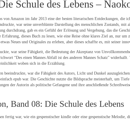
Die Schule des Lebens – Naok
s von Amazon im Jahr 2013 eine der besten literarischen Entdeckungen, die ich
druckte, war seine unverblümte Darstellung des menschlichen Zustands, mit a
hlung durchdrang, gab es ein Gefühl der Erlösung und Vergebung, das die Geschi
Erfahrung, dieses Buch zu lesen, wie eine Reise ohne klares Ziel an, nur um zu
etwas Neues und Originales zu erleben, aber dieses schaffte es, mit seiner inn
ckte, war seine Fähigkeit, die Bedeutung der Akzeptanz von Unvollkommenhe
Sprichwort “Des einen Mannes Abfall ist des anderen Mannes Schatz” widerhallt
inlichkeit woben sich in die Erzählung.
 beeindruckte, war die Fähigkeit des Autors, Licht und Dunkel auszugleichen,
 einfach epub war. Die Geschichte nutzte die Bildsprache meisterhaft, um Tief
gen der Autorin als politische Gefangene und ihre anschließende Schreibweise
n, Band 08: Die Schule des Lebens
fertig war, wie ein gespenstischer kindle oder eine gespenstische Melodie, di