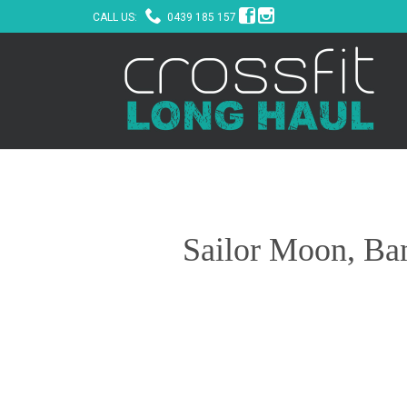



CALL US:
0439 185 157
Sailor Moon, Ba