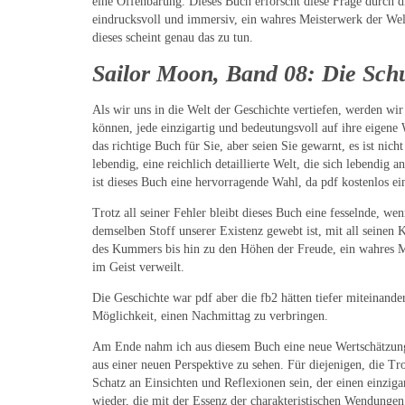
eine Offenbarung. Dieses Buch erforscht diese Frage durch d
eindrucksvoll und immersiv, ein wahres Meisterwerk der Welt
dieses scheint genau das zu tun.
Sailor Moon, Band 08: Die Schu
Als wir uns in die Welt der Geschichte vertiefen, werden w
können, jede einzigartig und bedeutungsvoll auf ihre eigene 
das richtige Buch für Sie, aber seien Sie gewarnt, es ist nic
lebendig, eine reichlich detaillierte Welt, die sich lebendig
ist dieses Buch eine hervorragende Wahl, da pdf kostenlos eine
Trotz all seiner Fehler bleibt dieses Buch eine fesselnde, 
demselben Stoff unserer Existenz gewebt ist, mit all seinen
des Kummers bis hin zu den Höhen der Freude, ein wahres Me
im Geist verweilt.
Die Geschichte war pdf aber die fb2 hätten tiefer miteinan
Möglichkeit, einen Nachmittag zu verbringen.
Am Ende nahm ich aus diesem Buch eine neue Wertschätzung f
aus einer neuen Perspektive zu sehen. Für diejenigen, die T
Schatz an Einsichten und Reflexionen sein, der einen einzigar
wieder, die mit der Essenz der charakteristischen Wendungen