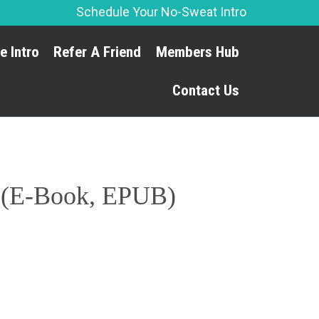
Schedule Your No-Sweat Intro
Skip
e Intro
Refer A Friend
Members Hub
to
content
Contact Us
: (E-Book, EPUB)