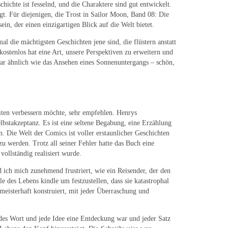
ichte ist fesselnd, und die Charaktere sind gut entwickelt.
gt. Für diejenigen, die Trost in Sailor Moon, Band 08: Die
n, der einen einzigartigen Blick auf die Welt bietet.
l die mächtigsten Geschichten jene sind, die flüstern anstatt
kostenlos hat eine Art, unsere Perspektiven zu erweitern und
war ähnlich wie das Ansehen eines Sonnenuntergangs – schön,
eiten verbessern möchte, sehr empfehlen. Henrys
elbstakzeptanz. Es ist eine seltene Begabung, eine Erzählung
en. Die Welt der Comics ist voller erstaunlicher Geschichten
zu werden. Trotz all seiner Fehler hatte das Buch eine
vollständig realisiert wurde.
 ich mich zunehmend frustriert, wie ein Reisender, der den
des Lebens kindle um festzustellen, dass sie katastrophal
eisterhaft konstruiert, mit jeder Überraschung und
edes Wort und jede Idee eine Entdeckung war und jeder Satz