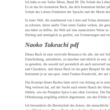
Ich habe es mir Sailor Moon, Band 08: Die Schule des Lebens 
Es ist das Art kostenlose Buch, das dich kostenlose bücher 
Schule des Lebens Feinheiten der Sprache und der Macht des E
In einer Welt, die zunehmend von Lärm und Schau dominiert wi
zu schreien, deren sanfte Töne einen Zauber wirken, der gerad
uns dabei zu helfen, die Welt auf eine nuanciertere Weise z
flüchtig und unmöglich zu greifen, nur Erinnerungen und ein
Naoko Takeuchi pdf
Dieses Buch ist eine wertvolle Ressource für alle, die mit 
Entscheidung, aufzuhören, zu täuschen und ehrlich zu sein, ü
zu gestalten, die sowohl tief persönlich als auch universell 
und Charaktere, und dieses Buch ist ein gutes Beispiel für di
bestimmte je ne sais quoi, einen Funken Kreativität, der auf 
Das Konzept dieses Buches hatte mich von Anfang an in seine
Weg verloren hat, auf der Suche nach einem Hauch der Absurd
fehlten, wie ein Pumpkin-Spice-Latte ohne Gewürze. Die Han
Offenbarung sorgfältig zeitlich abgestimmt, um den Effekt 
Ich bewunderte die Bereitschaft des Autors, die menschliche