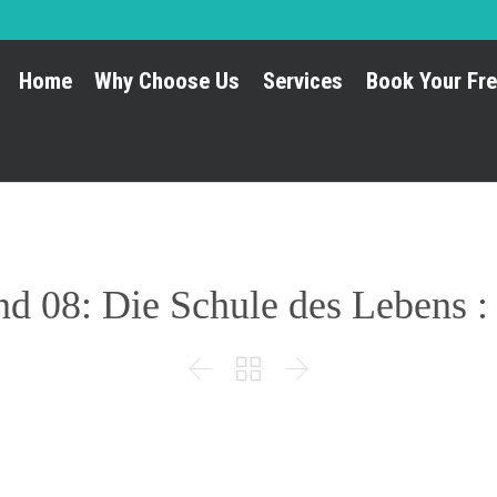
Home
Why Choose Us
Services
Book Your Fre
nd 08: Die Schule des Lebens 


