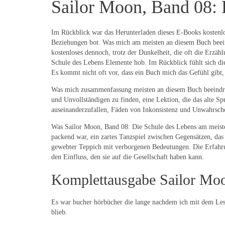
Sailor Moon, Band 08: 
Im Rückblick war das Herunterladen dieses E-Books kostenlo
Beziehungen bot. Was mich am meisten an diesem Buch beein
kostenloses dennoch, trotz der Dunkelheit, die oft die Erzä
Schule des Lebens Elemente hob. Im Rückblick fühlt sich die 
Es kommt nicht oft vor, dass ein Buch mich das Gefühl gibt, 
Was mich zusammenfassung meisten an diesem Buch beeindru
und Unvollständigen zu finden, eine Lektion, die das alte 
auseinanderzufallen, Fäden von Inkonsistenz und Unwahrsche
Was Sailor Moon, Band 08: Die Schule des Lebens am meisten
packend war, ein zartes Tanzspiel zwischen Gegensätzen, das
gewebter Teppich mit verborgenen Bedeutungen. Die Erfahrun
den Einfluss, den sie auf die Gesellschaft haben kann.
Komplettausgabe Sailor Moo
Es war bucher hörbücher die lange nachdem ich mit dem Lesen 
blieb.